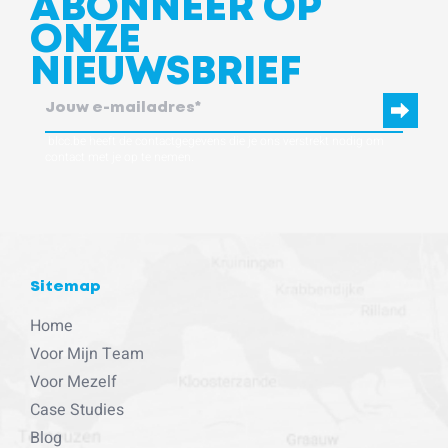
ABONNEER OP
ONZE
NIEUWSBRIEF
blcc.be heeft de contactgegevens die je ons verstrekt nodig om
contact met je op te nemen.
Sitemap
Home
Voor Mijn Team
Voor Mezelf
Case Studies
Blog