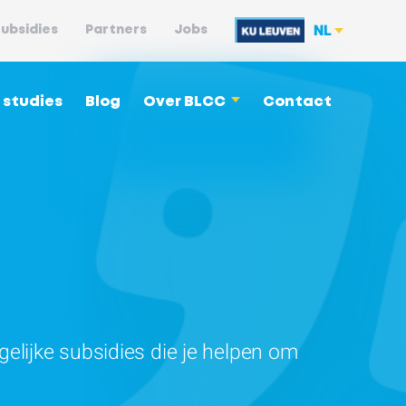
NL
ubsidies
Partners
Jobs
 studies
Blog
Over BLCC
Contact
gelijke subsidies die je helpen om