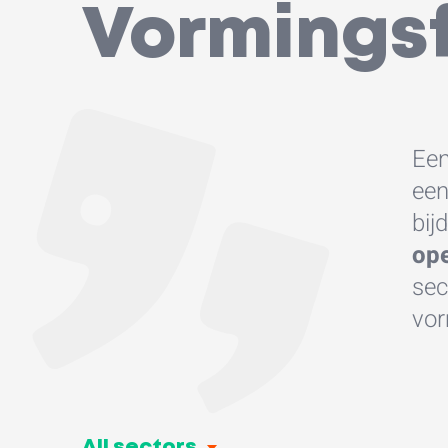
Vormings
Een
ee
bij
op
sec
vor
All sectors