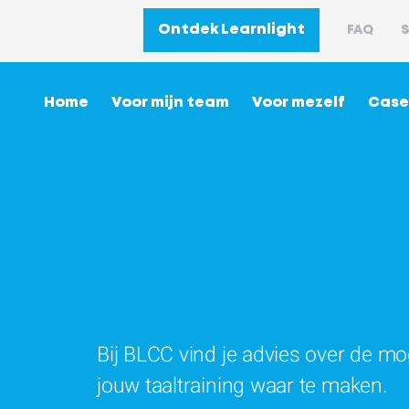
Ontdek Learnlight
FAQ
S
Home
Voor mijn team
Voor mezelf
Case
Bij BLCC vind je advies over de mo
jouw taaltraining waar te maken.