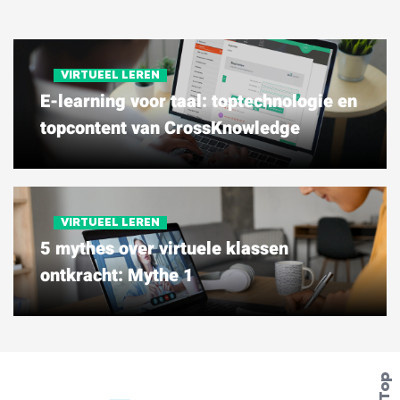
VIRTUEEL LEREN
E-learning voor taal: toptechnologie en
topcontent van CrossKnowledge
VIRTUEEL LEREN
5 mythes over virtuele klassen
ontkracht: Mythe 1
Top