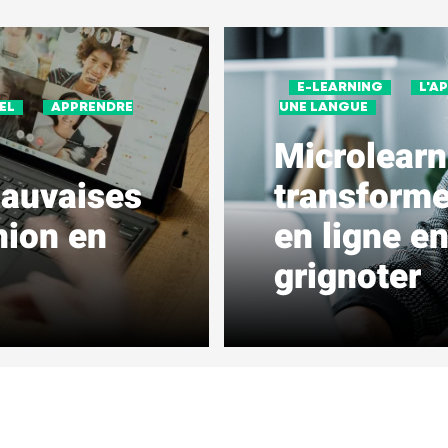
E-LEARNING
L'A
EL
APPRENDRE
UNE LANGUE
Microlearn
mauvaises
transforme
nion en
en ligne e
grignoter