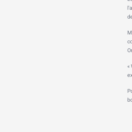
l'
de
M
co
Or
« 
ex
Po
bo