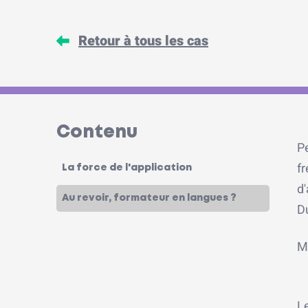
Retour à tous les cas
Contenu
P
fr
La force de l'application
d'
Au revoir, formateur en langues ?
Du
Ma
L