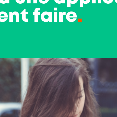
nt faire
.