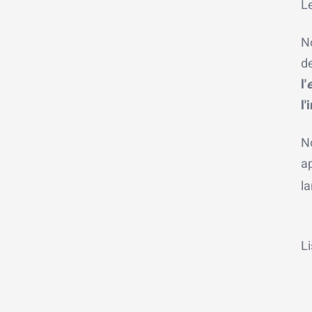
Le
No
de
l'
l'
N
a
l
Li