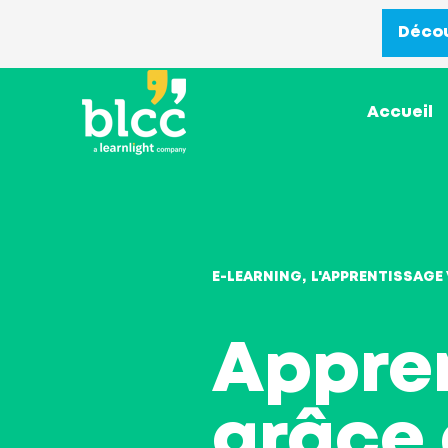
Décou
Accueil
E-LEARNING
L'APPRENTISSAGE 
Appre
grâce 