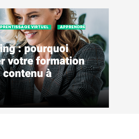
PPRENTISSAGE VIRTUEL
APPRENDRE
ing : pourquoi
r votre formation
n contenu à