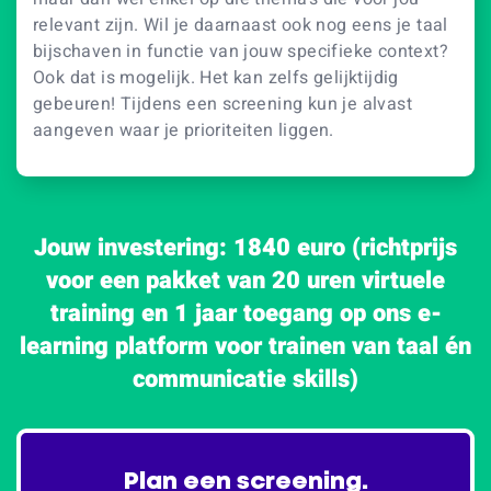
relevant zijn. Wil je daarnaast ook nog eens je taal
bijschaven in functie van jouw specifieke context?
Ook dat is mogelijk. Het kan zelfs gelijktijdig
gebeuren! Tijdens een screening kun je alvast
aangeven waar je prioriteiten liggen.
Jouw investering: 1840 euro
(richtprijs
voor een pakket van 20 uren virtuele
training en 1 jaar toegang op ons e-
learning platform voor trainen van taal én
communicatie skills)
Plan een screening.