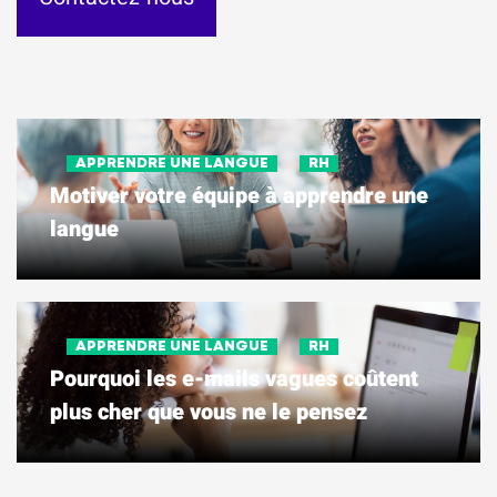
APPRENDRE UNE LANGUE
RH
Motiver votre équipe à apprendre une
langue
APPRENDRE UNE LANGUE
RH
Pourquoi les e-mails vagues coûtent
plus cher que vous ne le pensez