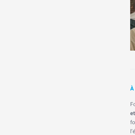
À
F
e
f
l’