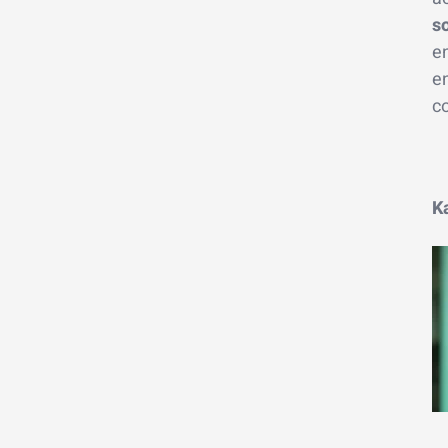
s
en
en
co
K