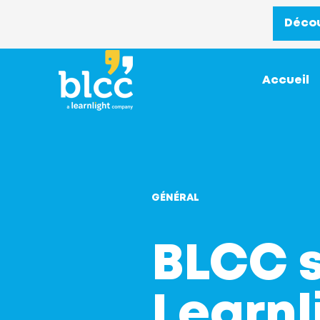
Décou
Accueil
GÉNÉRAL
BLCC s
Learnl