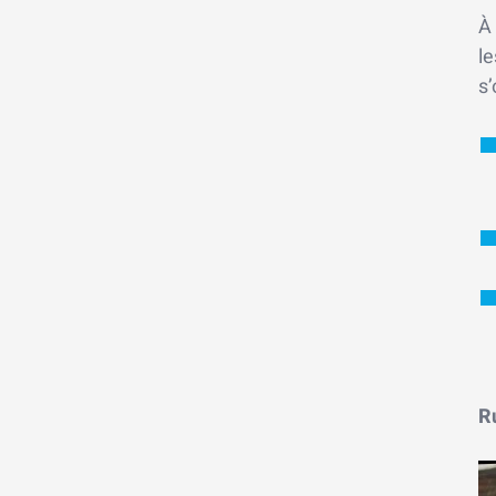
À 
le
s’
Ru