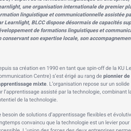
earnlight, une organisation internationale de premier pl
rmation linguistique et communicationnelle assistée par
ar Learnlight, BLCC dispose désormais de capacités sup
éveloppement de formations linguistiques et communicat
n conservant son expertise locale, son accompagnement
epuis sa création en 1990 en tant que spin-off de la K
ommunication Centre) s’est érigé au rang de
pionnier de 
’apprentissage mixte
. L’organisation repose sur un soli
ur l’apprentissage assisté par la technologie, combinant
tentiel de la technologie.
 besoin de solutions d’apprentissage flexibles et évolut
ngtemps convaincu que la technologie est un levier pour 
cessible. L’union des forces des deux entreprises permet