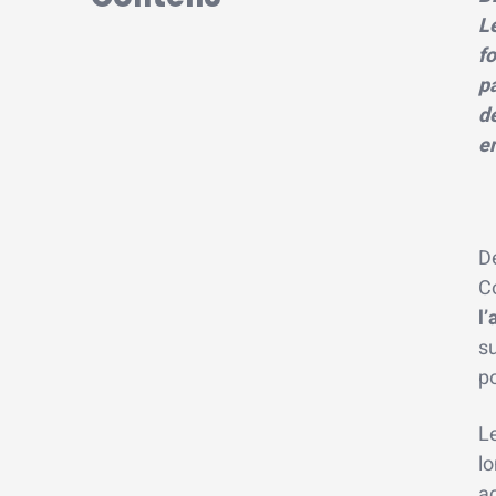
L
fo
p
d
e
D
C
l
s
po
Le
lo
ac