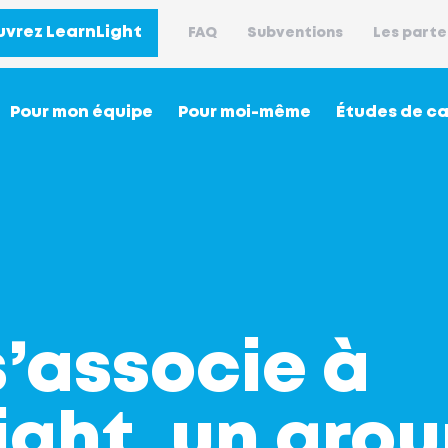
vrez LearnLight
FAQ
Subventions
Les parte
Pour mon équipe
Pour moi-même
Études de c
’associe à
ight, un gro