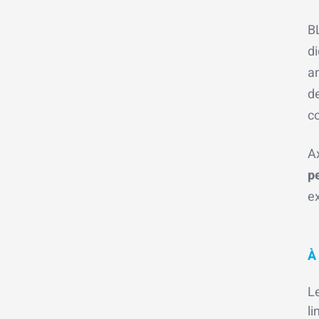
BL
di
a
d
c
A
p
e
À
L
li