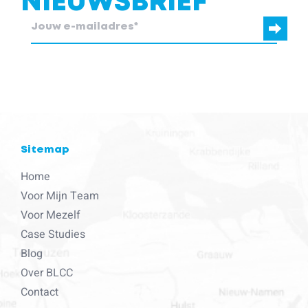
NIEUWSBRIEF
blcc.be heeft de contactgegevens die je ons verstrekt nodig om
contact met je op te nemen.
Sitemap
Home
Voor Mijn Team
Voor Mezelf
Case Studies
Blog
Over BLCC
Contact