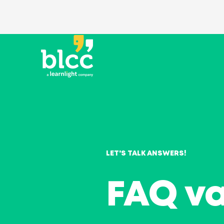
LET'S TALK ANSWERS!
FAQ v