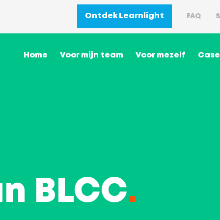
Ontdek Learnlight
FAQ
S
Home
Voor mijn team
Voor mezelf
Case
an BLCC
.