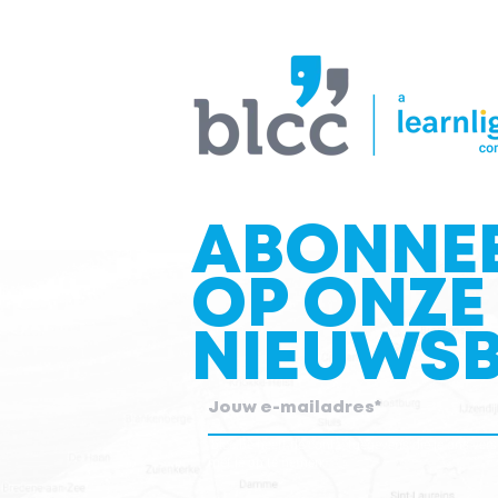
ABONNE
OP ONZE
NIEUWSB
blcc.be heeft de contactgegevens die je ons ver
met je op te nemen.