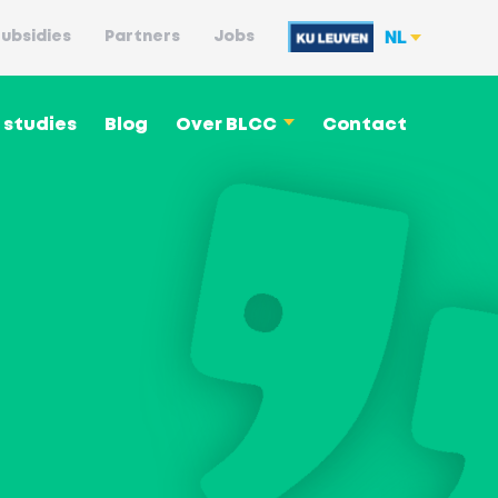
NL
ubsidies
Partners
Jobs
 studies
Blog
Over BLCC
Contact