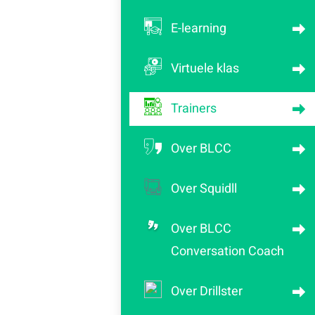
E-learning
Virtuele klas
Trainers
Over BLCC
Over Squidll
Over BLCC
Conversation Coach
Over Drillster