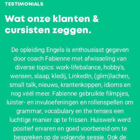
Contacteer mij
TESTIMONIALS
Wat onze klanten &
cursisten zeggen.
De opleiding Engels is enthousiast gegeven
door coach Fabienne met afwisseling van
diverse topics: work-lifebalance, hobby's,
wensen, slaap, kledij, LinkedIn, (glim)lachen,
small talk, nieuws, krantenkoppen, idioms en
nog véél meer. Fabienne gebruikte filmpjes,
b
luister- en invuloefeningen en rollenspellen om
grammar, vocabulary en the tenses een
W
luchtige manier op te frissen. Huiswerk werd
l
positief ervaren en goed voorbereid om te
r
bespreken op de volgende sessie. Ook de