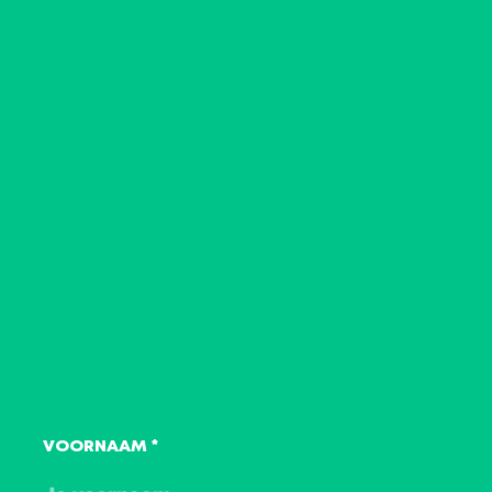
Heb je nog
vragen over de
opleiding
?
Zit je nog met brandende vragen over de
opleiding Nederlands voor managers?
VOORNAAM
*
Contacteer één van onze Training