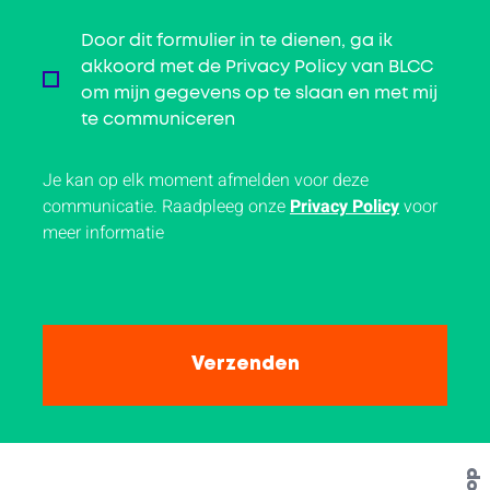
Door dit formulier in te dienen, ga ik
akkoord met de Privacy Policy van BLCC
om mijn gegevens op te slaan en met mij
te communiceren
Je kan op elk moment afmelden voor deze
communicatie. Raadpleeg onze
Privacy Policy
voor
meer informatie
Top