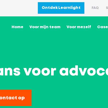
Ontdek Learnlight
FAQ
S
Home
Voor mijn team
Voor mezelf
Case
rans voor advo
ontact op