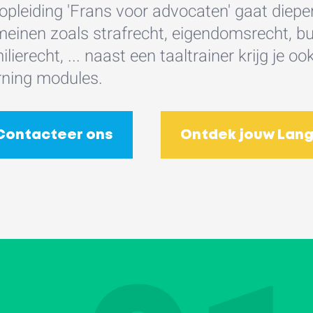
opleiding 'Frans voor advocaten' gaat dieper
einen zoals strafrecht, eigendomsrecht, bur
ilierecht, ... naast een taaltrainer krijg je 
rning modules.
Contacteer ons
Ontdek jouw Lang