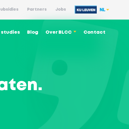
NL
ubsidies
Partners
Jobs
 studies
Blog
Over BLCC
Contact
caten
.