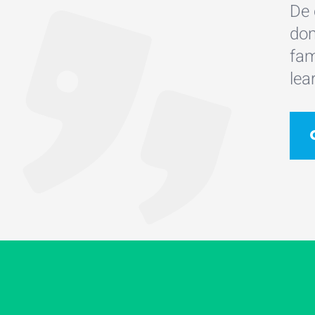
De 
dom
fam
lea