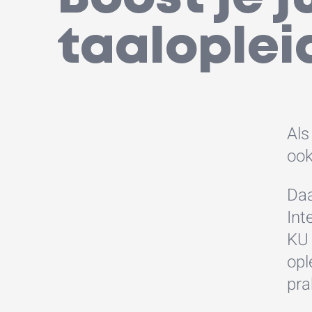
taaloplei
Als
ook
Daa
Int
KU 
opl
pra