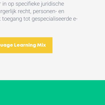
 in op specifieke juridische
gerlijk recht, personen- en
ook toegang tot gespecialiseerde e-
uage Learning Mix