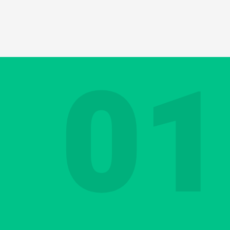
rnisseurs, clients, collègues, etc. Vous leur
é d'une partie cruciale de la communication 
gage corporel. Dans votre langue maternelle
nces.
01
s en est-il de même en néerlandais, ou re
s devez parler ?
Contactez-nous
Découvrez votre