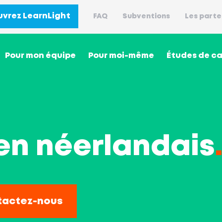
vrez LearnLight
FAQ
Subventions
Les parte
Pour mon équipe
Pour moi-même
Études de c
en néerlandais
tactez-nous