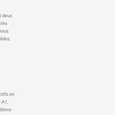
t deux
très
 nous
ibles,
tifs en
 A1,
mblons