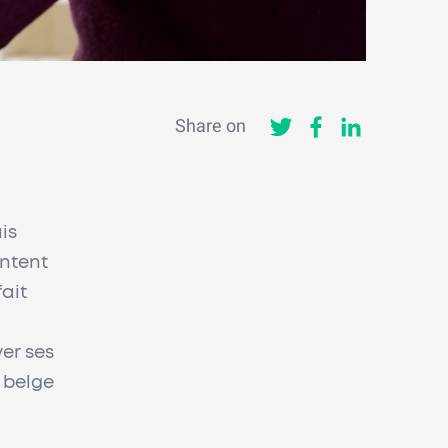
Share on
is
entent
fait
er ses
 belge