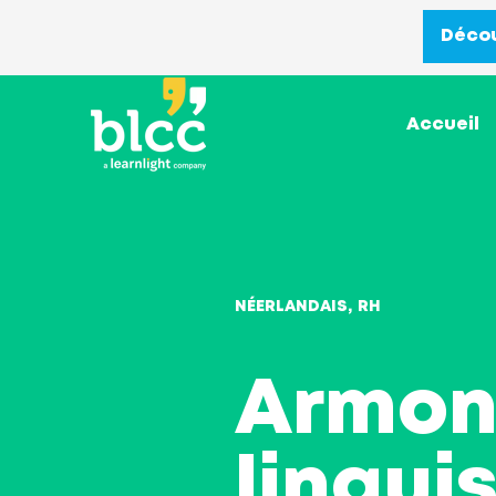
Décou
Accueil
NÉERLANDAIS
RH
Armone
lingui