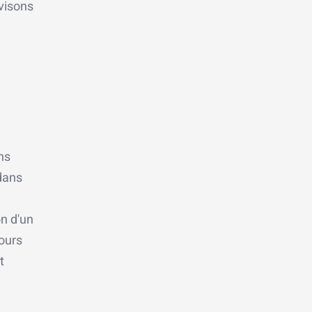
 visons
ns
dans
n d'un
ours
t