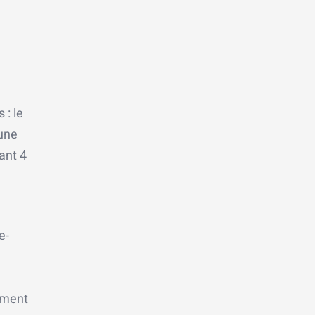
 : le
 une
ant 4
e-
nement