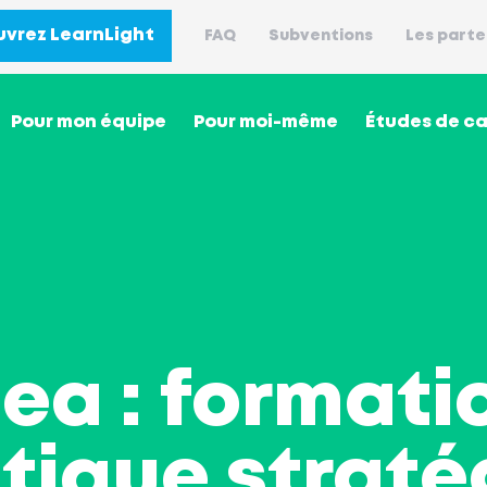
vrez LearnLight
FAQ
Subventions
Les parte
Pour mon équipe
Pour moi-même
Études de c
a : formati
stique strat