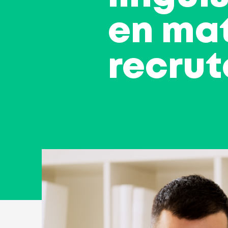
en mat
recru