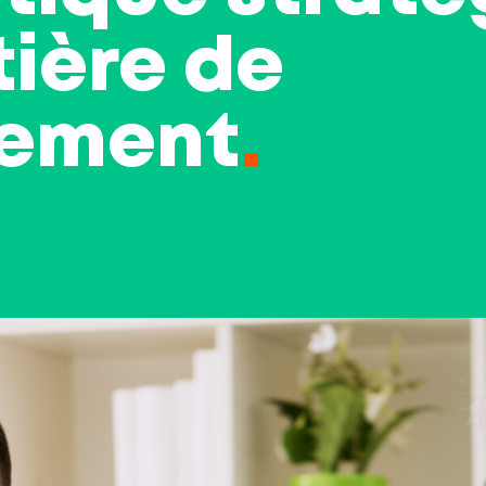
ière de
tement
.