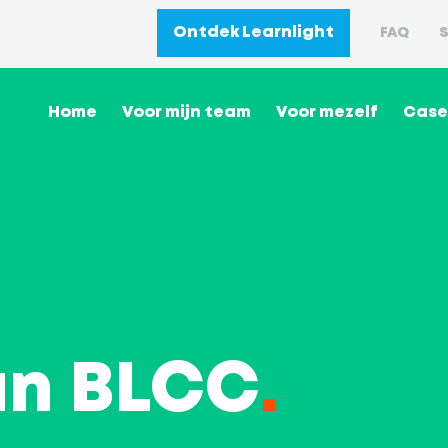
Ontdek Learnlight
FAQ
S
Home
Voor mijn team
Voor mezelf
Case
an BLCC
.