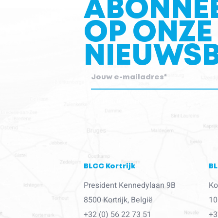
ABONNE
OP ONZE
NIEUWSB
blcc.be heeft de contactgegevens die je ons ver
met je op te nemen.
BLCC Kortrijk
BL
President Kennedylaan 9B
Ko
8500 Kortrijk, België
10
+32 (0) 56 22 73 51
+3