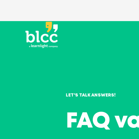
LET'S TALK ANSWERS!
FAQ v