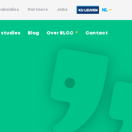
NL
ubsidies
Partners
Jobs
 studies
Blog
Over BLCC
Contact