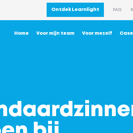
Ontdek Learnlight
FAQ
S
Home
Voor mijn team
Voor mezelf
Case
ndaardzinne
en bij