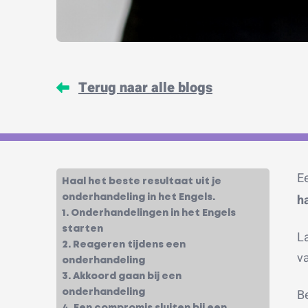
Terug naar alle blogs
E
Haal het beste resultaat uit je
h
onderhandeling in het Engels.
1. Onderhandelingen in het Engels
starten
L
2. Reageren tijdens een
va
onderhandeling
3. Akkoord gaan bij een
Be
onderhandeling
4. Een compromis sluiten bij een