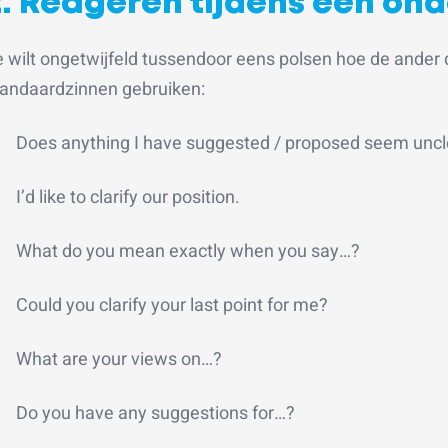
2. Reageren tijdens een on
e wilt ongetwijfeld tussendoor eens polsen hoe de ander 
tandaardzinnen gebruiken:
Does anything I have suggested / proposed seem uncl
I’d like to clarify our position.
What do you mean exactly when you say…?
Could you clarify your last point for me?
What are your views on…?
Do you have any suggestions for…?