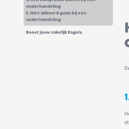
onderhandeling
5. Niet akkoord gaan bij een
onderhandeling
Boost jouw zakelijk Engels.
D
He
s