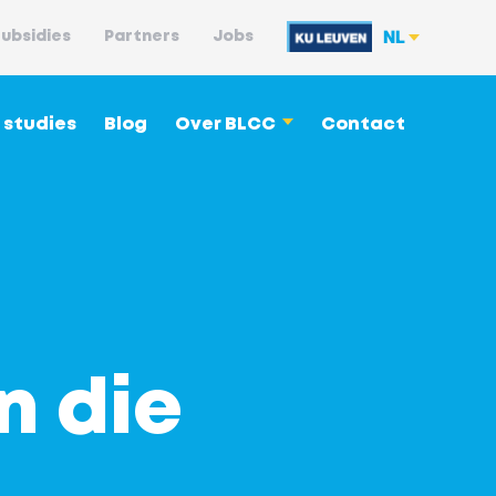
NL
ubsidies
Partners
Jobs
 studies
Blog
Over BLCC
Contact
n die