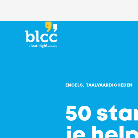
ENGELS
TAALVAARDIGHEDEN
50 sta
je help