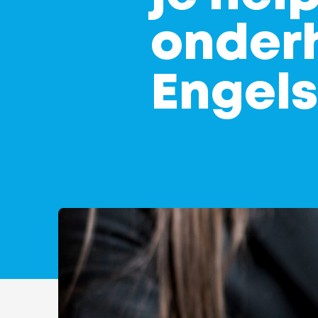
onderh
Engels