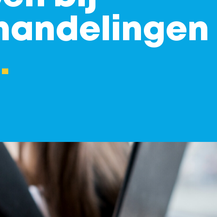
andelingen 
.