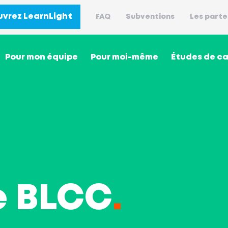
vrez LearnLight
FAQ
Subventions
Les parte
Pour mon équipe
Pour moi-même
Études de c
e BLCC
.