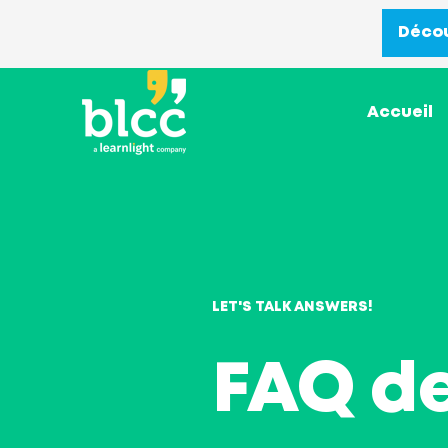
Décou
Accueil
LET'S TALK ANSWERS!
FAQ d