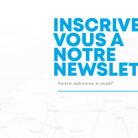
INSCRIV
VOUS À
NOTRE
NEWSLET
blcc.be
a besoin des coordonnées que vous nous
contacter au sujet de nos produits et services.